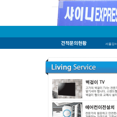
서울강서
인천 부
등촌동 서광