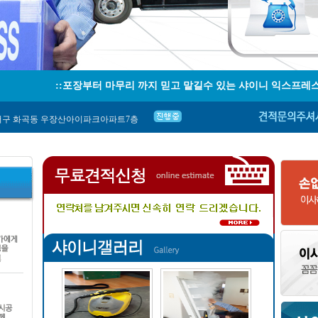
::포장부터 마무리 까지 믿고 맡길수 있는 샤이니 익스프레스 고객
구 화곡동 우장산아이파크아파트7층
평구 갈산2동 동남아파트
 106-1002