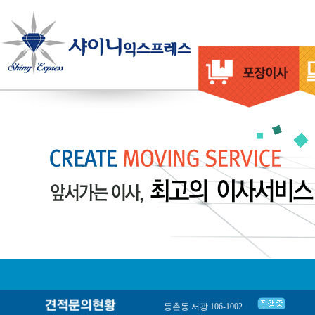
서울강서구 화곡동 우장산아이파크아파