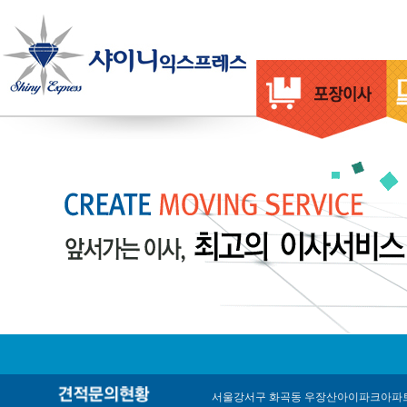
서울강서구 화곡동 우장산아이파크아파