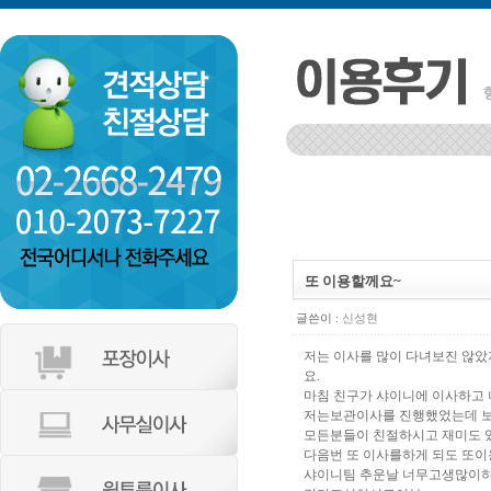
인천 부평구 갈산2동 동남아파트
등촌동 서광 106-1002
또 이용할께요~
글쓴이 :
신성현
저는 이사를 많이 다녀보진 않
요.
마침 친구가 샤이니에 이사하고
저는보관이사를 진행했었는데 
모든분들이 친절하시고 재미도 
다음번 또 이사를하게 되도 또
샤이니팀 추운날 너무고생많이