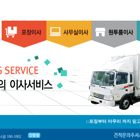
::포장부터 마무리 까지 믿고 맡
광 106-1002
구 화곡동 우장산아이파크아파트7층