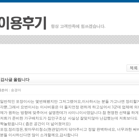
평구 갈산2동 동남아파트
감사글 올립니다
쓴이 :
송경아
일반적인 포장이사는 몇번해봤지만 그저그랬어요,이사하시는 분들 가고나면 정리할게
각뿐,그래서 요번이사는 이사비용은 더 들지언정 편하게 하고싶어서 3군데 업체에 의
제가 원하는 방향에 맞추어서 설명한데가 샤이니이사였답니다.참 현명한 선택을 하게
저희가 준비한 가구배치도가 집안구조상 사실상 잘맞지않아 난감했는데 저희보다도
짝놀랐읍니다.( 좁은 공간이 더 넓어졌어요)
포장,정리정돈,뒷마무리청소(현관앞)까지 닦아주시고 정말 완벽하네요, 너무과한 써
분들 이사하신다면 많이 소개할께요,감사합니다