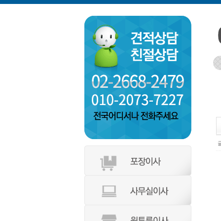
인천 부
글