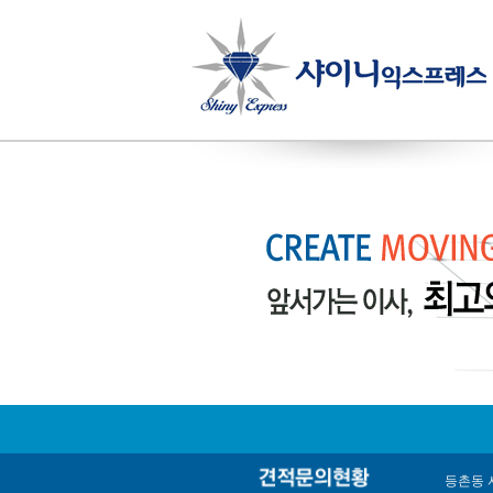
등촌동 서
서울강서