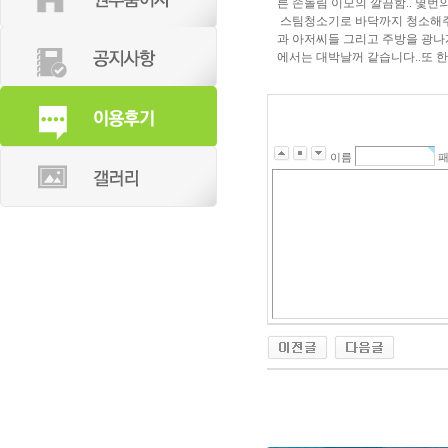
른 손놀림 이모의 깔끔함.. 몇
스팀청소기로 바닥까지 청소해주
과 아저씨들 그리고 주방을 광나
에서는 대박날꺼 같습니다..또 한
이름
패