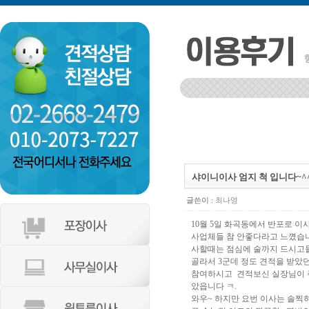
인천 부평구 갈산2동 동남아파트
샤이니이사 엄지 척 입니다~^
글쓴이 :
최나영
10월 5일 화곡동에서 반포로 이
사업체들 참 안좋다라고 느꼈습
사할때는 점심에 술까지 드시고
골라서 3군데 정도 견적을 받았
참여하시고 견적보신 실장님이 
았읍니다 ㅋ.
와우~ 하지만 요번 이사는 솔찍히