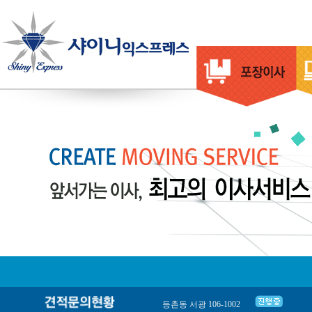
등촌동 서광 106-1002
서울강서구 화곡동 우장산아이파크아파