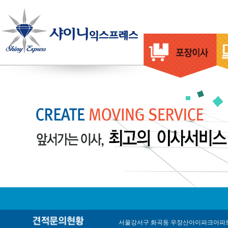
서울강서구 화곡동 우장산아이파크아파