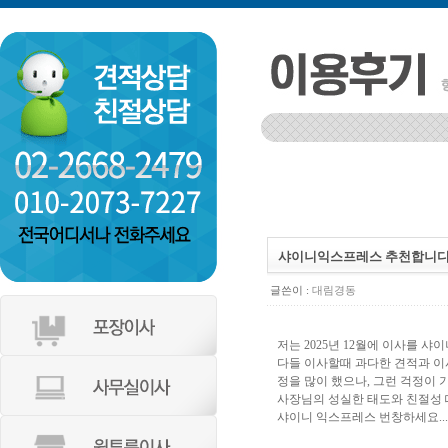
인천 부평구 갈산2동 동남아파트
등촌동 서광 106-1002
샤이니익스프레스 추천합니
글쓴이 :
대림경동
저는 2025년 12월에 이사를 샤
다들 이사할때 과다한 견적과 이
정을 많이 했으나, 그런 걱정이 
사장님의 성실한 태도와 친절성 
샤이니 익스프레스 번창하세요...