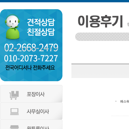
인천 부평구 갈산2동 동남아파트
등촌동 서광 106-1002
패스