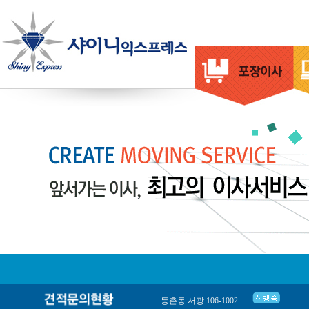
서울강서구 화곡동 우장산아이파크아파