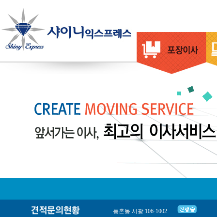
등촌동 서광 106-1002
서울강서구 화곡동 우장산아이파크아파