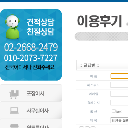
인천 부평구 갈산2동 동남아파트
:: 글답변 ::
이 름
패스워드
이메일
홈페이지
옵 션
html
제 목