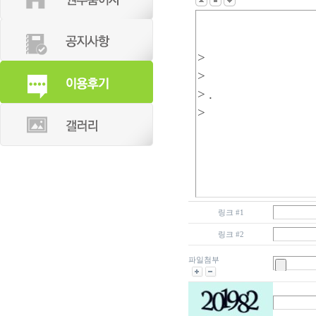
링크 #1
링크 #2
파일첨부