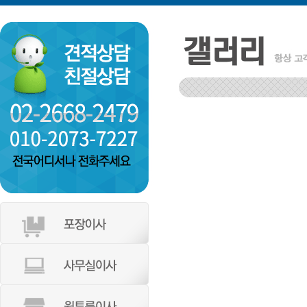
서울강서구 화곡동 우장산아이파크아파
인천 부평구 갈산2동 동남아파트